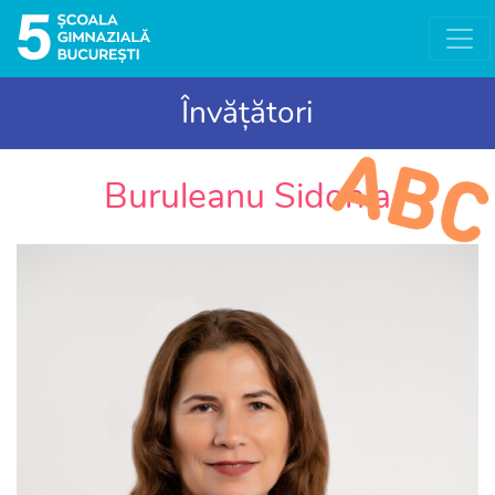
Învățători
Buruleanu Sidonia