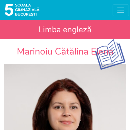
Limba engleză
Marinoiu Cătălina Elena