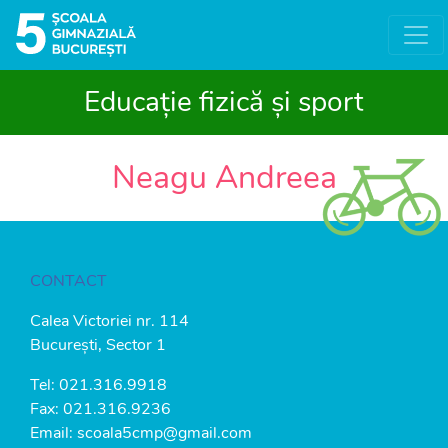
Educație fizică și sport
Neagu Andreea
CONTACT
Calea Victoriei nr. 114
București, Sector 1
Tel:
021.316.9918
Fax: 021.316.9236
Email:
scoala5cmp@gmail.com