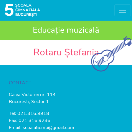
Educație muzicală
Rotaru Ștefania
CONTACT
Calea Victoriei nr. 114
București, Sector 1
Tel:
021.316.9918
Fax: 021.316.9236
Email:
scoala5cmp@gmail.com