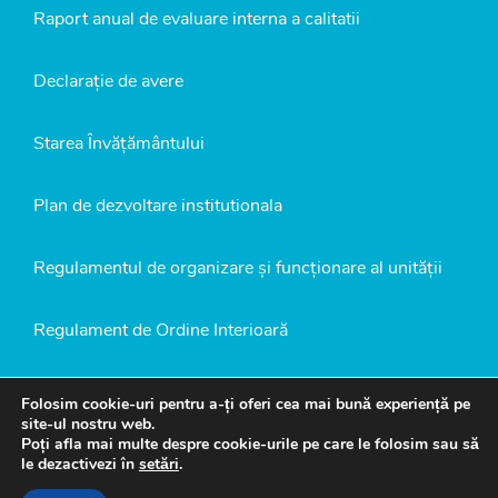
Raport anual de evaluare interna a calitatii
Declarație de avere
Starea Învățământului
Plan de dezvoltare institutionala
Regulamentul de organizare și funcționare al unității
Regulament de Ordine Interioară
Politică de confidențialitate
Folosim cookie-uri pentru a-ți oferi cea mai bună experiență pe
site-ul nostru web.
Poți afla mai multe despre cookie-urile pe care le folosim sau să
Logo Școala 5 București
le dezactivezi în
setări
.