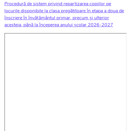
Procedură de sistem privind repartizarea copiilor pe
locurile disponibile la clasa pregătitoare în etapa a doua de
înscriere în învățământul primar, precum și ulterior
acesteia, până la începerea anului școlar 2026-2027