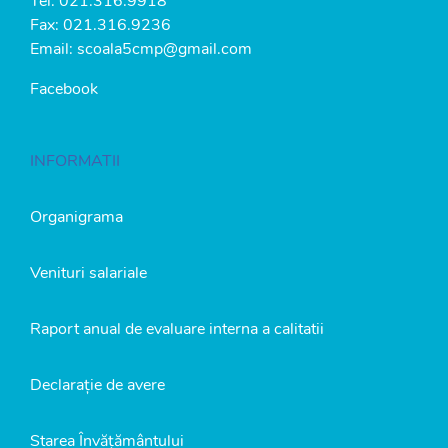
Tel:
021.316.9918
Fax: 021.316.9236
Email:
scoala5cmp@gmail.com
Facebook
INFORMATII
Organigrama
Venituri salariale
Raport anual de evaluare interna a calitatii
Declarație de avere
Starea Învățământului