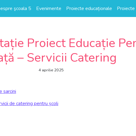
espre şcoala 5
Evenimente
Proiecte educaționale
Proiecte 
itație Proiect Educație Pe
ață – Servicii Catering
4 aprilie 2025
 sarcini
icii de catering pentru școli