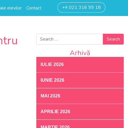
+4 021 316 99 18
ale elevilor
Contact
ntru
Search for:
Arhivă
IULIE 2026
IUNIE 2026
MAI 2026
APRILIE 2026
MARTIE 2026