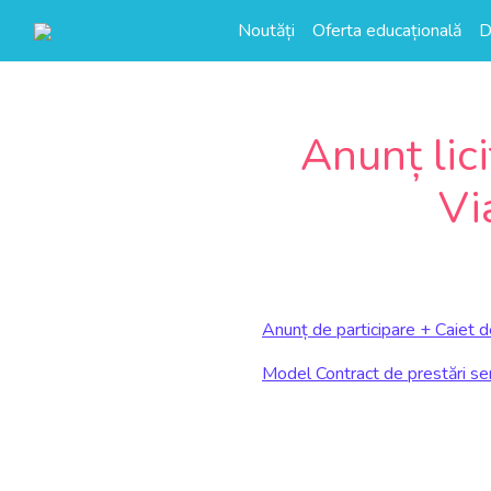
Noutăți
Oferta educațională
D
Anunț lic
Vi
Anunț de participare + Caiet de
Model Contract de prestări serv