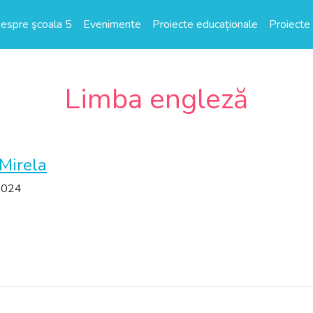
espre şcoala 5
Evenimente
Proiecte educaționale
Proiecte 
Limba engleză
Mirela
2024