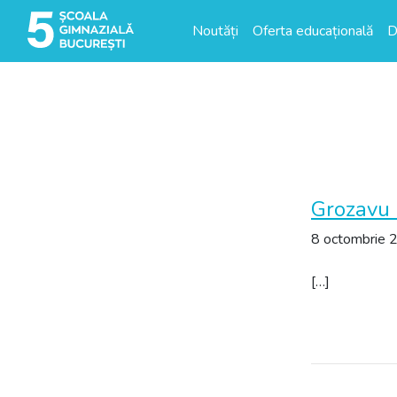
Noutăți
Oferta educațională
D
Grozavu 
8 octombrie 
[…]